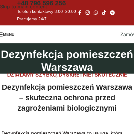
+48
796 596 256
Skip to main content
Telefon kontaktowy 8:00–20:00
Pracujemy 24/7
Zamó
MENU
Dezynfekcja pomieszczeń
Warszawa
DZIAŁAMY SZYBKO, DYSKRETNIE I SKUTECZNIE
Dezynfekcja pomieszczeń Warszawa
– skuteczna ochrona przed
zagrożeniami biologicznymi
Dezynfekcja pomieszczeń Warszawa to usługa, która