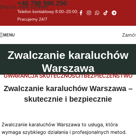
+48
796 596 256
Skip to main content
Telefon kontaktowy 8:00–20:00
Pracujemy 24/7
Zamó
MENU
Zwalczanie karaluchów
Warszawa
GWARANCJA SKUTECZNOŚCI I BEZPIECZEŃSTWO
Zwalczanie karaluchów Warszawa –
skutecznie i bezpiecznie
Zwalczanie karaluchów Warszawa to usługa, która
wymaga szybkiego działania i profesjonalnych metod.