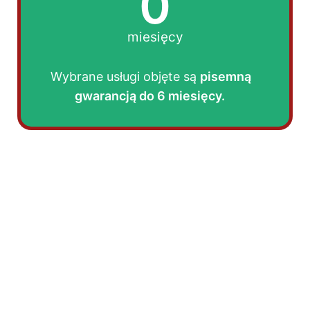
0
miesięcy
Wybrane usługi objęte są
pisemną
gwarancją do 6 miesięcy.
PO ZABIEGU:
Po zakończeniu zabiegu otrzymają Państwo
protokół z wykonanej usługi, fakturę oraz
instrukcję dotyczącą sprzątania i dalszego
postępowania.