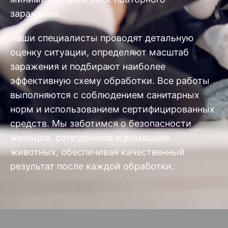
заражения.
Наши специалисты проводят детальную
оценку ситуации, определяют масштаб
заражения и подбирают наиболее
эффективную схему обработки. Все работы
выполняются с соблюдением санитарных
норм и использованием сертифицированных
средств. Мы заботимся о безопасности
жильцов, сотрудников и домашних
животных, обеспечивая качественный
результат после каждой обработки.