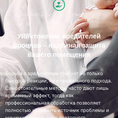
Честные цены без скрытых доплат
Уничтожение вредителей
Вроцлав – надёжная защита
вашего помещения
Борьба с вредителями требует не только
быстрой реакции, но и правильного подхода.
Самостоятельные методы часто дают лишь
временный эффект, тогда как
профессиональная обработка позволяет
полностью устранить источник проблемы и
минимизировать риск повторного